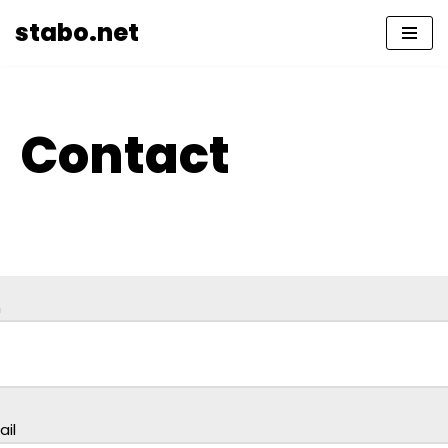
stabo.net
Skip
to
content
Contact
m
il